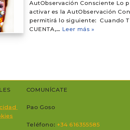
AutObservación Consciente Lo pr
activar es la AutObservación Co
permitirá lo siguiente: Cuando
CUENTA,…
Leer más »
LES
COMUNÍCATE
acidad
Pao Goso
okie
s
Teléfono:
+34 616355585