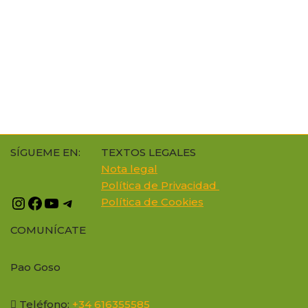
SÍGUEME EN:
TEXTOS LEGALES
Nota legal
Política de Privacidad
Política de Cookie
s
COMUNÍCATE
Pao Goso
Teléfono:
+34 616355585