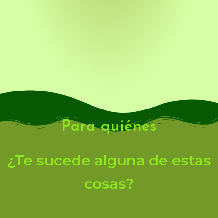
Para quiénes
¿Te sucede alguna de estas
cosas?