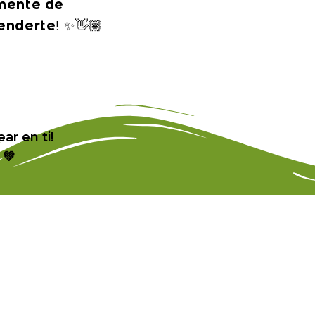
mente de
enderte
! ✨👋🏽
ear en ti!
 💚