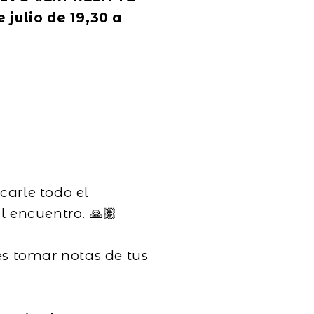
 julio de 19,30 a
?
carle todo el
l encuentro. 🙏🏽
es tomar notas de tus