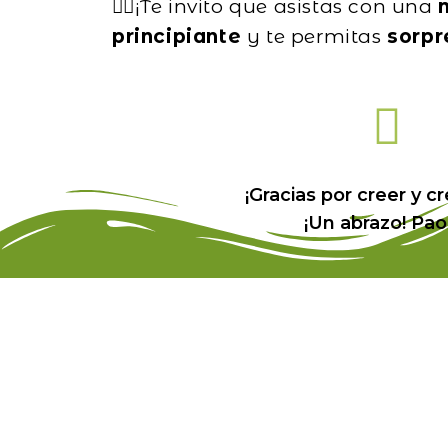
👉🏽¡Te invito que asistas con una
principiante
y te permitas
sorpr
¡Gracias por creer y cr
¡Un abrazo! Pao