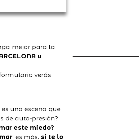
nga mejor para la
BARCELONA u
formulario verás
 o es una escena que
 de auto-presión?
rmar este miedo
?
rmar
, es más,
si te lo