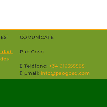
LES
COMUNÍCATE
acidad
Pao Goso
kie
s
Teléfono:
+34 616355585
Email:
info@paogoso.com