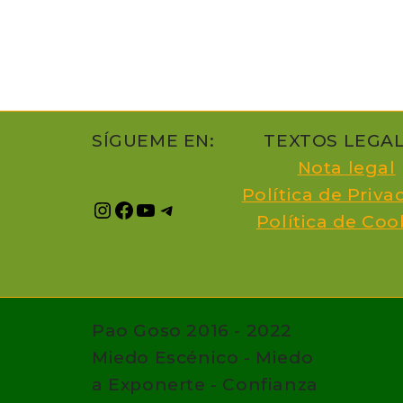
SÍGUEME EN:
TEXTOS LEGA
Nota legal
Política de Priv
Política de Coo
Pao Goso 2016 - 2022
Miedo Escénico - Miedo
a Exponerte - Confianza