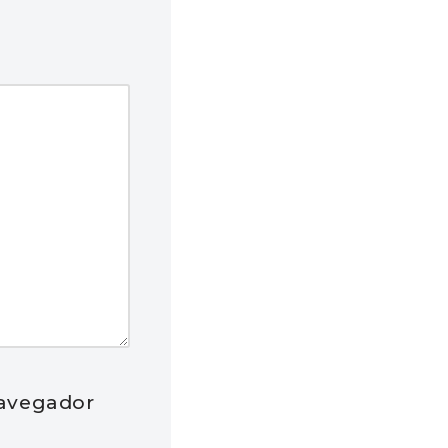
navegador