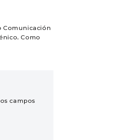
co Comunicación
cénico. Como
Los campos