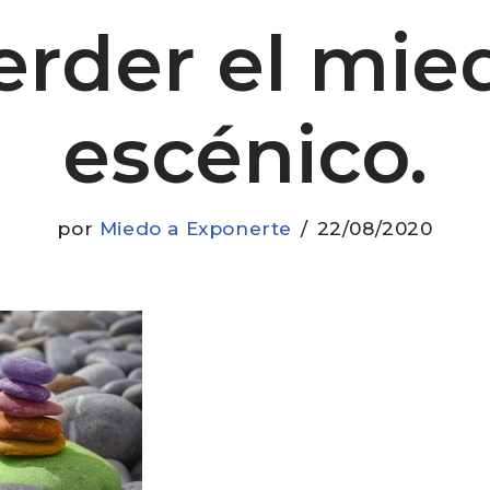
erder el mie
escénico.
por
Miedo a Exponerte
22/08/2020