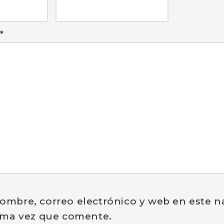
o
*
ombre, correo electrónico y web en este 
xima vez que comente.