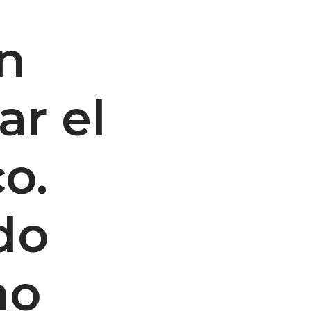
n
ar el
o.
do
mo