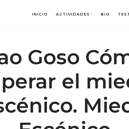
INICIO
ACTIVIDADES
BIO
TES
ao Goso Có
perar el mi
scénico. Mie