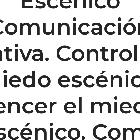
Escénico
Comunicació
tiva. Control
iedo escénic
encer el mie
scénico. Co