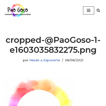
Saltar
al
contenido
cropped-@PaoGoso-1-
e1603035832275.png
por
Miedo a Exponerte
06/06/2021