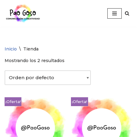
Saltar
al
contenido
Inicio
\
Tienda
Mostrando los 2 resultados
¡Oferta!
¡Oferta!