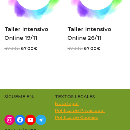
Taller Intensivo
Taller Intensivo
Online 19/11
Online 26/11
87,00
€
67,00
€
87,00
€
67,00
€
SÍGUEME EN:
TEXTOS LEGALES
Nota legal
Política de Privacidad
Política de Cookie
s