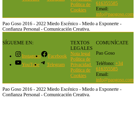
616355585
Política de
Email:
Cookie
s
info@paogoso.com
Pao Goso 2016 - 2022 Miedo Escénico - Miedo a Exponerte -
Confianza Personal - Comunicación Creativa.
SÍGUEME EN:
TEXTOS
COMUNÍCATE
LEGALES
Pao Goso
Nota legal
Instagram
Facebook
Política de
Teléfono:
+34
YouTube
Telegram
Privacidad
616355585
Política de
Email:
Cookie
s
info@paogoso.com
Pao Goso 2016 - 2022 Miedo Escénico - Miedo a Exponerte -
Confianza Personal - Comunicación Creativa.
Close
this
module
Apúntate al Newsletter