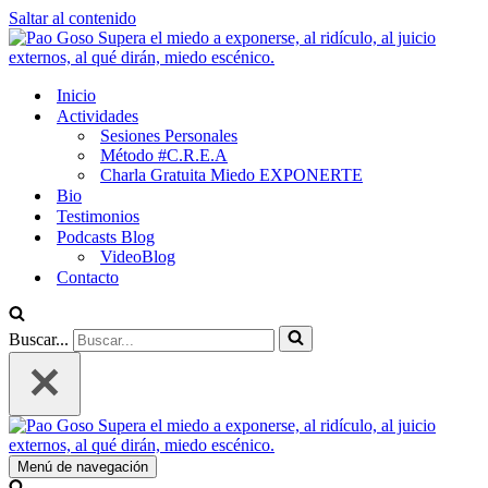
Saltar al contenido
Inicio
Actividades
Sesiones Personales
Método #C.R.E.A
Charla Gratuita Miedo EXPONERTE
Bio
Testimonios
Podcasts Blog
VideoBlog
Contacto
Buscar...
Menú de navegación